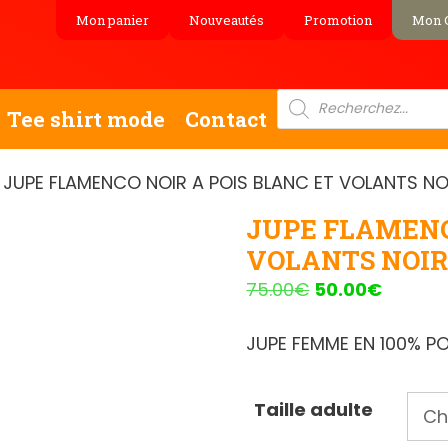
Mon panier
Nouveautés
Promotion
Mon 
Recherche
de
Tee shirt mode
Contact
produits
 JUPE FLAMENCO NOIR A POIS BLANC ET VOLANTS NO
JUPE FLAMENC
VOLANTS NOIR
Le
Le
75.00
€
50.00
€
prix
prix
initial
actuel
JUPE FEMME EN 100% P
était :
est :
75.00€.
50.00€.
Taille adulte