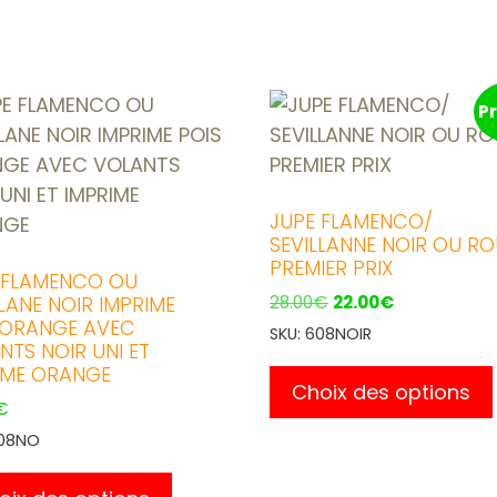
P
JUPE FLAMENCO/
SEVILLANNE NOIR OU R
PREMIER PRIX
 FLAMENCO OU
Le
Le
LANE NOIR IMPRIME
28.00
€
22.00
€
 ORANGE AVEC
prix
prix
SKU: 608NOIR
NTS NOIR UNI ET
initial
actuel
IME ORANGE
était :
est :
Choix des options
28.00€.
22.00€.
€
D08NO
Ce
produit