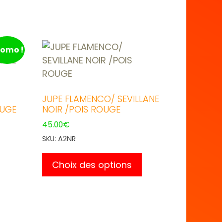
romo !
JUPE FLAMENCO/ SEVILLANE
OUGE
NOIR /POIS ROUGE
45.00
€
SKU: A2NR
Ce
Ce
produit
Choix des options
produit
a
a
plusieurs
plusieurs
variations.
variations.
Les