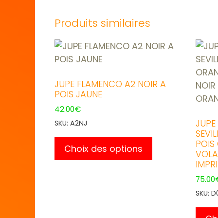
Produits similaires
JUPE FLAMENCO A2 NOIR A
POIS JAUNE
42.00
€
JUPE
SKU: A2NJ
SEVIL
Ce
POIS
produit
Choix des options
VOLA
a
IMPR
plusieurs
75.00
variations.
SKU: 
Les
options