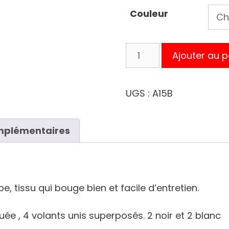
Couleur
quantité
Ajouter au p
de
JUPE
FLAMENCO
UGS :
A15B
NOIR
A
mplémentaires
POIS
BLANC
ET
VOLANTS
NOIR
e, tissu qui bouge bien et facile d’entretien.
ET
BLANC
ée , 4 volants unis superposés. 2 noir et 2 blanc